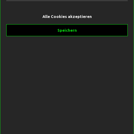
Alle Cookies akzeptieren
1,80 €*
Speichern
Preise inkl. MwSt. zzgl. Versandkosten
Sofort verfügbar, Lieferzeit 2-5 Tage
Gewicht
85g | 3.0oz
99g | 3.5oz
113g | 4.0oz
In den Warenkorb
Produktnummer:
SW10441.2
Hersteller:
Black Label Baits
Beschreibung